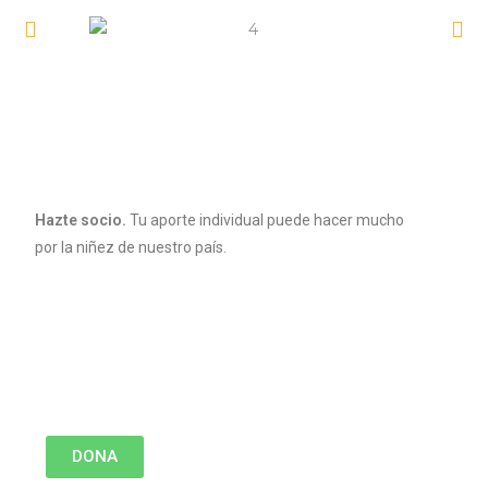
Hazte socio.
Tu aporte individual puede hacer mucho
por la niñez de nuestro país.
Donación Única
Donación Mensual
S/.50
S/.100
S/.200
Donación libre
DONA