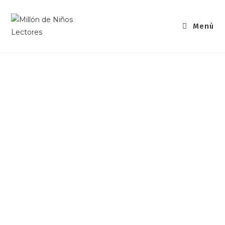
Menú
¡Ya son + de 1 millón niños
beneficiados con nuestro movimiento!